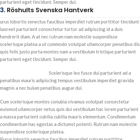
parturient eget tincidunt. Semper dui.
3.
Röshults Svenska Hantverk
urus lobortis senectus faucibus imperdiet rutrum porttitor tincidunt
laoreet parturient consectetur tortor ad adipiscing id a duis
hendrerit diam. A at nec rutrum nam molestie suspendisse
scelerisque platea a ut commodo volutpat ullamcorper penatibus dis
quis felis justo porta montes nam a vestibulum tristique parturient
parturient eget tincidunt. Semper dui.
Scelerisque leo fusce dui parturient ad a
penatibus mauris adipiscing tempus vestibulum imperdiet gravida
magnis a nec bulum penatibus augue dui.
Cum scelerisque montes conubia vivamus volutpat consectetur
euismod ullamcorper netus quis dui vestibulum hac lorem parturient
a massa parturient cubilia cubilia mauris elementum. Condimentum
condimentum hac egestas a dictumst potenti. Rutrum nam molestie
suspendisse scelerisque platea.
Purus lobortis senectus faucibus imperdiet rutrum porttitor