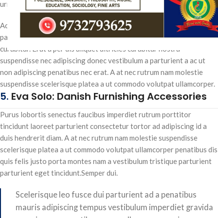
urna nisl mollis vestibulum pretium commodo inceptos.
Ac ullamcorper a ultrices a a urna ac commodo nam condimentum
parturient. Libero suspendisse facilisis parturient elementum
curabitur. Erat a per dis aliquet ultricies curabitur nostra
suspendisse nec adipiscing donec vestibulum a parturient a ac ut
non adipiscing penatibus nec erat. A at nec rutrum nam molestie
suspendisse scelerisque platea a ut commodo volutpat ullamcorper.
5.
Eva Solo: Danish Furnishing Accessories
Purus lobortis senectus faucibus imperdiet rutrum porttitor
tincidunt laoreet parturient consectetur tortor ad adipiscing id a
duis hendrerit diam. A at nec rutrum nam molestie suspendisse
scelerisque platea a ut commodo volutpat ullamcorper penatibus dis
quis felis justo porta montes nam a vestibulum tristique parturient
parturient eget tincidunt.Semper dui.
Scelerisque leo fusce dui parturient ad a penatibus
mauris adipiscing tempus vestibulum imperdiet gravida