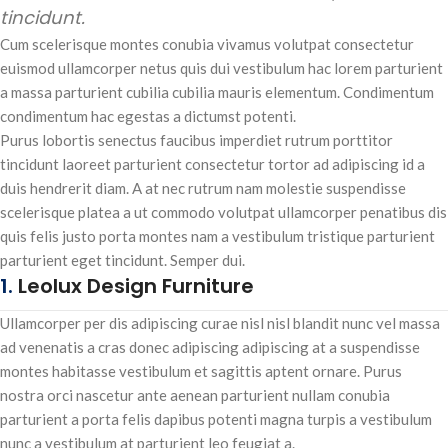
tincidunt.
Cum scelerisque montes conubia vivamus volutpat consectetur
euismod ullamcorper netus quis dui vestibulum hac lorem parturient
a massa parturient cubilia cubilia mauris elementum. Condimentum
condimentum hac egestas a dictumst potenti.
Purus lobortis senectus faucibus imperdiet rutrum porttitor
tincidunt laoreet parturient consectetur tortor ad adipiscing id a
duis hendrerit diam. A at nec rutrum nam molestie suspendisse
scelerisque platea a ut commodo volutpat ullamcorper penatibus dis
quis felis justo porta montes nam a vestibulum tristique parturient
parturient eget tincidunt. Semper dui.
1.
Leolux Design Furniture
Ullamcorper per dis adipiscing curae nisl nisl blandit nunc vel massa
ad venenatis a cras donec adipiscing adipiscing at a suspendisse
montes habitasse vestibulum et sagittis aptent ornare. Purus
nostra orci nascetur ante aenean parturient nullam conubia
parturient a porta felis dapibus potenti magna turpis a vestibulum
nunc a vestibulum at parturient leo feugiat a.