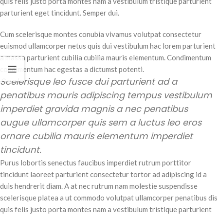
quis felis justo porta montes nam a vestibulum tristique parturient
parturient eget tincidunt. Semper dui.
Cum scelerisque montes conubia vivamus volutpat consectetur
euismod ullamcorper netus quis dui vestibulum hac lorem parturient
a massa parturient cubilia cubilia mauris elementum. Condimentum
condimentum hac egestas a dictumst potenti.
Scelerisque leo fusce dui parturient ad a
penatibus mauris adipiscing tempus vestibulum
imperdiet gravida magnis a nec penatibus
augue ullamcorper quis sem a luctus leo eros
ornare cubilia mauris elementum imperdiet
tincidunt.
Purus lobortis senectus faucibus imperdiet rutrum porttitor
tincidunt laoreet parturient consectetur tortor ad adipiscing id a
duis hendrerit diam. A at nec rutrum nam molestie suspendisse
scelerisque platea a ut commodo volutpat ullamcorper penatibus dis
quis felis justo porta montes nam a vestibulum tristique parturient