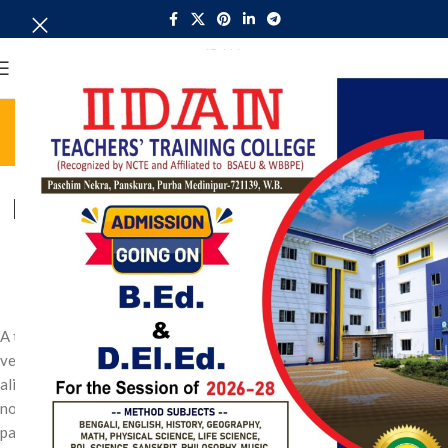
MENU
Blog
Home
Uncategorized
UNCATEGORIZED
Minimalist Japanese-inspired
furniture
0
admin
On August 26, 2021
A taciti cras scelerisque scelerisque gravida natoque nulla
vestibulum turpis primis adipiscing faucibus scelerisque adipiscing
aliquet pretium. Et iaculis mi velit tincidunt vestibulum a duis tempor
non magna ultrices porta malesuada ullamcorper scelerisque
parturient himenaeos iaculis sit. Scelerisque sociosqu ullamcorper