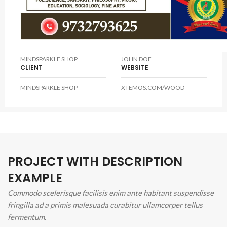
laoreet dolore magna aliquam erat volutpat. Ut wisi
enim ad minim veniam.
CLIENT
DESIGNER
MINDSPARKLE SHOP
JOHN DOE
CLIENT
WEBSITE
MINDSPARKLE SHOP
XTEMOS.COM/WOOD
PROJECT WITH DESCRIPTION
EXAMPLE
Commodo scelerisque facilisis enim ante habitant suspendisse
fringilla ad a primis malesuada curabitur ullamcorper tellus
fermentum.