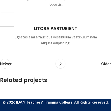
lobortis.
LITORA PARTURIENT
Egestas a mi a faucibus vestibulum vestibulum nam
aliquet adipiscing.
Newer
Older
Related projects
Suspendisse quam at vestibulum
Kitchen
© 2026 IDAN Teachers' Training College. All Rights Reserved.