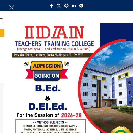
MENU
Home
Leo uteu ullamcorper
Our Latest Work
WE ARE CREATIVE AGENCY
Accum luctus dolor sit amet, consectetuer adipiscing
elit, sed diam nonummy nibh euismod tincidunt ut